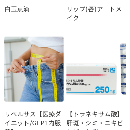
白玉点滴
リップ(唇)アートメ
イク
リベルサス【医療ダ
【トラネキサム酸】
イエット/GLP1内服
肝斑・シミ・ニキビ