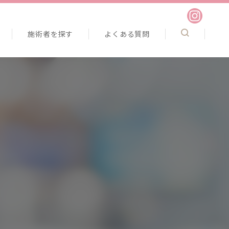
施術者を探す
よくある質問