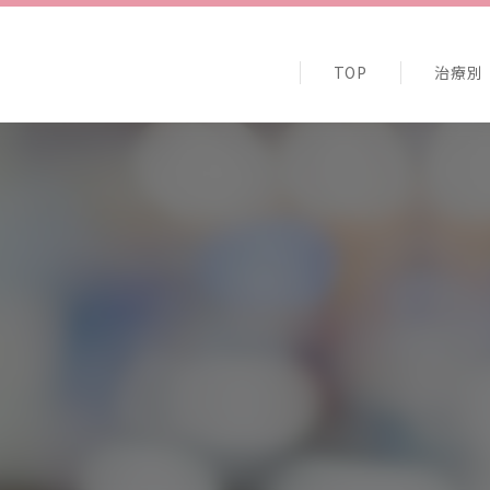
TOP
治療別