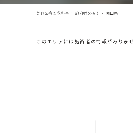
美容医療の教科書
施術者を探す
岡山県
このエリアには施術者の情報がありま