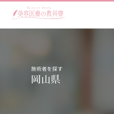
施術者を探す
岡山県