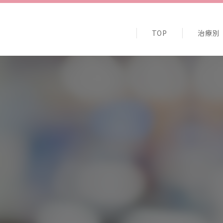
TOP
治療別